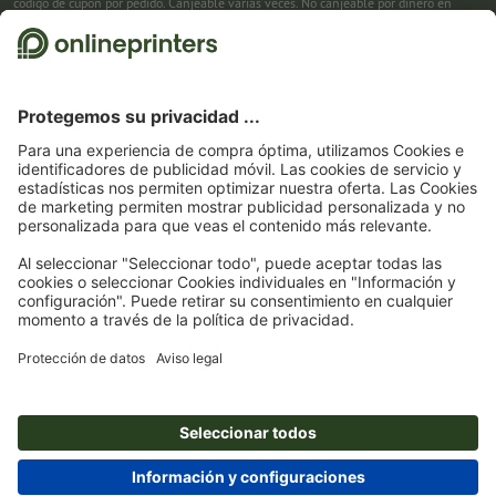
código de cupón por pedido. Canjeable varias veces. No canjeable por dinero en
efectivo. No acumulable con otras promociones. La promoción es válida hasta el
31/08/2026 inclusive.
2
Primero recibes un correo electrónico en el que puedes confirmar tu suscripción al
boletín haciendo clic. Entonces te enviamos el código de descuento y, en el futuro,
nuestro boletín. Por supuesto, te puedes dar de baja en cualquier momento. Importe
máximo del descuento: 150 € del valor del pedido (sin IVA). Canjeable sólo una vez.
Sin pedido mínimo. No canjeable por dinero en efectivo. No acumulable con otras
promociones ni códigos de descuento.
La validez del cupón es de seis semanas tras
la recepción.
3
Solo necesitas introducir el código de cupón CALENDARS10-26 en el campo de la
cesta, y ahorra en productos seleccionados. Sin pedido mínimo. Canjeable varias
veces. No canjeable por dinero en efectivo. No acumulable con otras promociones.
La promoción es válida hasta el 31/08/2026 inclusive.
4
Solo necesitas introducir el código de cupón en el campo de la cesta, y ahorra en
productos seleccionados. Sin pedido mínimo. Canjeable varias veces. No canjeable
por dinero en efectivo. No acumulable con otras promociones. La promoción es
válida hasta el 31/08/2026 inclusive.