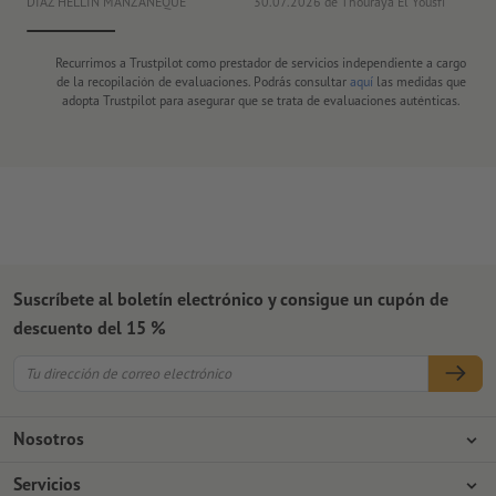
DIAZ HELLIN MANZANEQUE
30.07.2026
de Thouraya El Yousfi
Or
Recurrimos a Trustpilot como prestador de servicios independiente a cargo
de la recopilación de evaluaciones. Podrás consultar
aquí
las medidas que
adopta Trustpilot para asegurar que se trata de evaluaciones auténticas.
Suscríbete al boletín electrónico y consigue un cupón de
descuento del 15 %
Nosotros
Empresa
Servicios