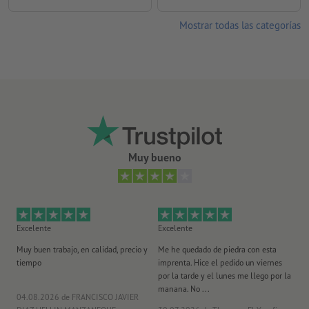
Mostrar todas las categorías
Muy bueno
Excelente
Excelente
Ex
Muy buen trabajo, en calidad, precio y
Me he quedado de piedra con esta
Se
tiempo
imprenta. Hice el pedido un viernes
pl
por la tarde y el lunes me llego por la
manana. No ...
04.08.2026
de FRANCISCO JAVIER
29