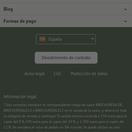
Prensa
Formas de pago
Blog
Empleo y carrera
Envío
Tutoriales de Photoshop
Formas de pago
Protección del medio ambiente
Reclamación
Tutoriales de InDesign
Pago anticipado
Contacto
España
Programa Premium
Fuentes y Herramientas
FAQ
Marketing
Desistimiento de contrato
Aviso legal
CGC
Protección de datos
Información legal
1
Solo necesitas introducir el correspondiente código de cupón BROCHURESALE8,
BROCHURESALE10 o BROCHURESALE12 en el campo de la cesta, ¡y ahorra en toda
la categoría de revistas y catálogos! El pedido mínimo asciende a 150 euros para el
cupón del 8 %, 500 euros para el cupón del 10 %, y 1.200 euros para el cupón del
12 %. Se considera el valor de pedido sin IVA incluido. Se puede utilizar un solo