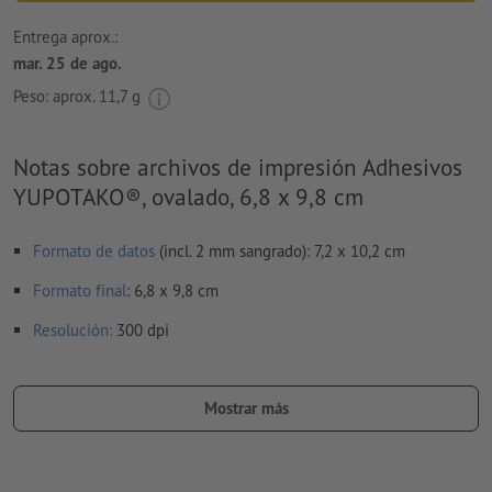
Entrega aprox.:
mar. 25 de ago.
Peso: aprox.
11,7 g
Notas sobre archivos de impresión Adhesivos
YUPOTAKO®, ovalado, 6,8 x 9,8 cm
Formato de datos
(incl. 2 mm sangrado): 7,2 x 10,2 cm
Formato
final
: 6,8 x 9,8 cm
Resolución:
300 dpi
Aplicar a todo el perímetro 2 mm
sangrado
, las informaciones
importantes deben tener al menos 4 mm de separación
Mostrar más
respecto del borde del formato final
Las fuentes
han de estar completamente incrustadas o
convertidas en curvas