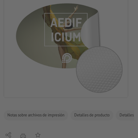
Notas sobre archivos de impresión
Detalles de producto
Detalles de
Compartir
Añadir a lista de favoritos
imprimir