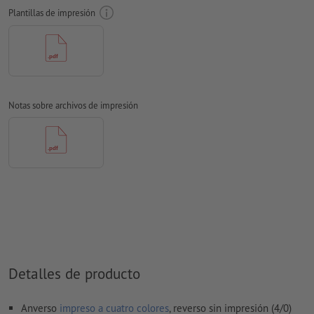
Plantillas de impresión
Modo de color:
CMYK, FOGRA51 (PSO Coated v3) para papeles
estucados
No corregimos las
faltas de ortografía y de sintaxis
No corregimos los
ajustes de sobreimpresión
Notas sobre archivos de impresión
En general, las
transparencias
se deben reducir
Los
comentarios
serán eliminados y no se imprimen
El contenido en los
campos de formulario
se imprime
¿Cómo creo archivos de impresión correctamente?
Detalles de producto
Anverso
impreso a cuatro colores
, reverso sin impresión (4/0)