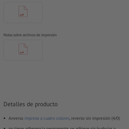
Modo de color:
CMYK, FOGRA51 (PSO Coated v3) para papeles
estucados
No corregimos las
faltas de ortografía y de sintaxis
No corregimos los
ajustes de sobreimpresión
Notas sobre archivos de impresión
En general, las
transparencias
se deben reducir
Los
comentarios
serán eliminados y no se imprimen
El contenido en los
campos de formulario
se imprime
¿Cómo creo archivos de impresión correctamente?
Detalles de producto
Anverso
impreso a cuatro colores
, reverso sin impresión (4/0)
no tiene adherencia permanente, se adhiere sin burbujas a