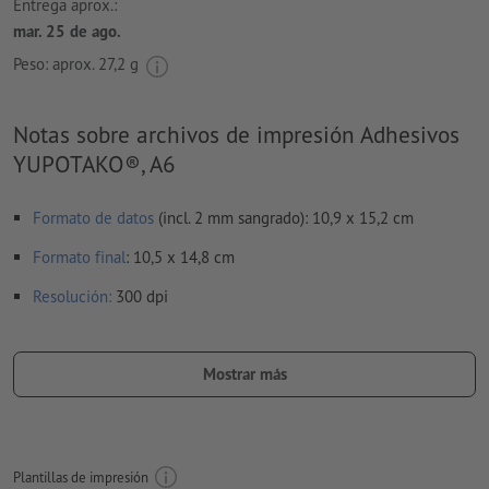
Entrega aprox.:
mar. 25 de ago.
Peso: aprox.
27,2 g
Notas sobre archivos de impresión Adhesivos
YUPOTAKO®, A6
Formato de datos
(incl. 2 mm sangrado): 10,9 x 15,2 cm
Formato
final
: 10,5 x 14,8 cm
Resolución:
300 dpi
Aplicar a todo el perímetro 2 mm
sangrado
, las informaciones
importantes deben tener al menos 4 mm de separación
Mostrar más
respecto del borde del formato final
Las fuentes
han de estar completamente incrustadas o
convertidas en curvas
Plantillas de impresión