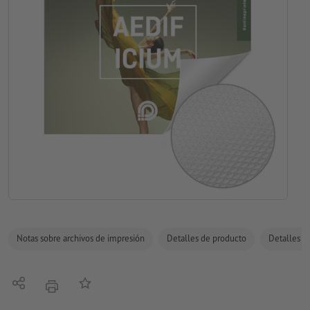
Notas sobre archivos de impresión
Detalles de producto
Detalles de
Compartir
Añadir a lista de favoritos
imprimir