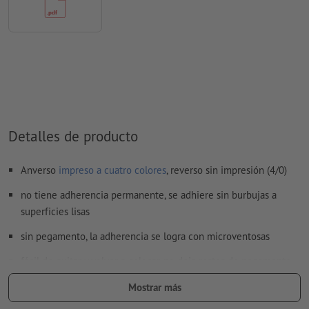
Los
comentarios
serán eliminados y no se imprimen
El contenido en los
campos de formulario
se imprime
¿Cómo creo archivos de impresión correctamente?
Detalles de producto
Anverso
impreso a cuatro colores
, reverso sin impresión (4/0)
no tiene adherencia permanente, se adhiere sin burbujas a
superficies lisas
sin pegamento, la adherencia se logra con microventosas
fácil de quitar y volver a colocar, no deja restos de pegamento
ecológica, completamente libre de PVC
Mostrar más