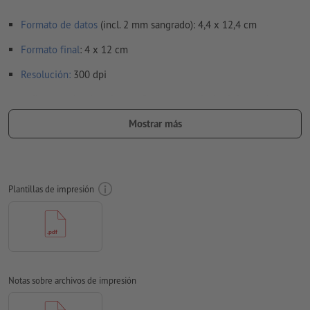
Formato de datos
(incl. 2 mm sangrado): 4,4 x 12,4 cm
Formato
final
: 4 x 12 cm
Resolución:
300 dpi
Aplicar a todo el perímetro 2 mm
sangrado
, las informaciones
importantes deben tener al menos 4 mm de separación
Mostrar más
respecto del borde del formato final
Las fuentes
han de estar completamente incrustadas o
convertidas en curvas
Plantillas de impresión
Modo de color:
CMYK, FOGRA51 (PSO Coated v3) para papeles
estucados
No corregimos las
faltas de ortografía y de sintaxis
No corregimos los
ajustes de sobreimpresión
Notas sobre archivos de impresión
En general, las
transparencias
se deben reducir