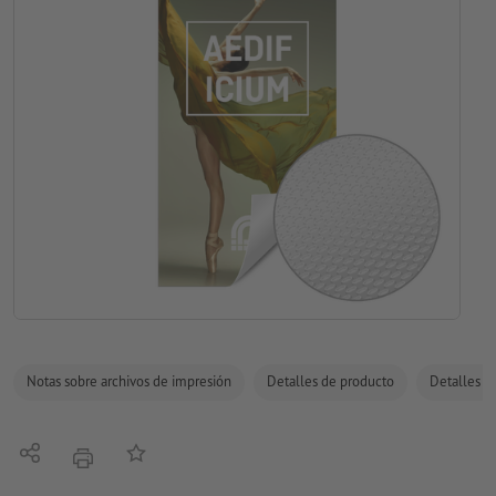
Notas sobre archivos de impresión
Detalles de producto
Detalles de
Compartir
Añadir a lista de favoritos
imprimir