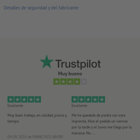
apta para uso en interiores
Detalles de seguridad y del fabricante
Si la adherencia se debilita por el efecto del polvo u otra
suciedad, el lado con ventosas se puede limpiar de manera muy
sencilla con agua.
reverso sin hendiduras
Nota:
el sustrato donde se vaya a adherir deberá estar libre de
polvo, grasas u otras suciedades. Esto podría afectar el poder
adhesivo del material. Las superficies con pintura nueva
deberán estar secas o completamente endurecidas.
Muy bueno
suministro: en pliegos, no cortados individualmente
Excelente
Excelente
Ex
Muy buen trabajo, en calidad, precio y
Me he quedado de piedra con esta
Se
tiempo
imprenta. Hice el pedido un viernes
pl
por la tarde y el lunes me llego por la
manana. No ...
04.08.2026
de FRANCISCO JAVIER
29